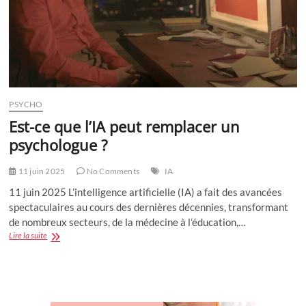
PSYCHO
Est-ce que l’IA peut remplacer un
psychologue ?
11 juin 2025
No Comments
IA
11 juin 2025 L’intelligence artificielle (IA) a fait des avancées
spectaculaires au cours des dernières décennies, transformant
de nombreux secteurs, de la médecine à l’éducation,…
Est-
Lire la suite
ce
que
l’IA
peut
remplacer