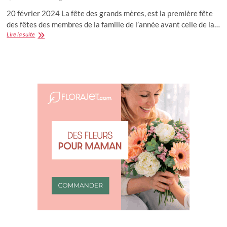
20 février 2024 La fête des grands mères, est la première fête
des fêtes des membres de la famille de l’année avant celle de la…
Quel
Lire la suite
cadeau
offrir
à
sa
mamie
?