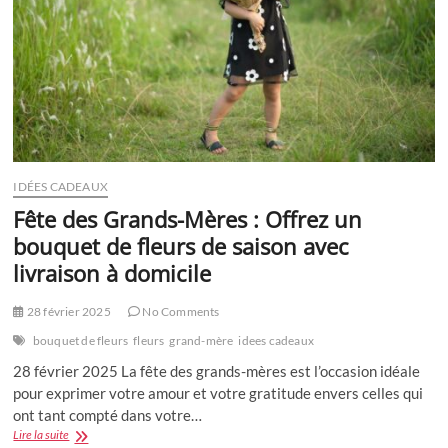
IDÉES CADEAUX
Fête des Grands-Mères : Offrez un
bouquet de fleurs de saison avec
livraison à domicile
28 février 2025
No Comments
bouquet de fleurs
fleurs
grand-mère
idees cadeaux
28 février 2025 La fête des grands-mères est l’occasion idéale
pour exprimer votre amour et votre gratitude envers celles qui
ont tant compté dans votre…
Fête
Lire la suite