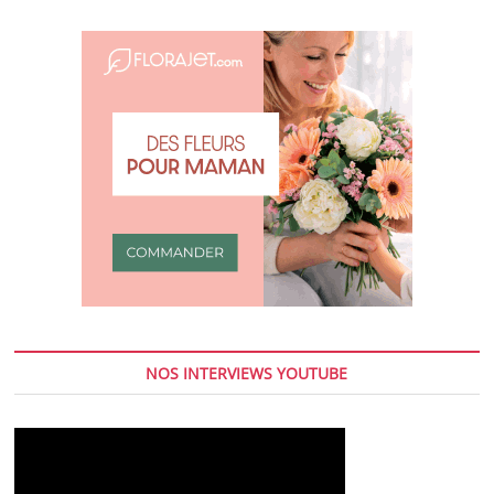
2
un
film
à
réserver
juste
pour
une
soirée
pyjama
NOS INTERVIEWS YOUTUBE