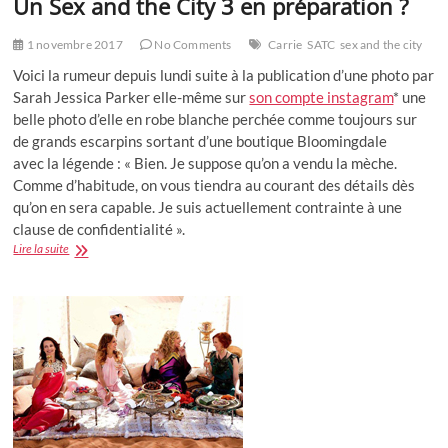
Un Sex and the City 3 en préparation ?
1 novembre 2017
No Comments
Carrie
SATC
sex and the city
Voici la rumeur depuis lundi suite à la publication d’une photo par
Sarah Jessica Parker elle-même sur
son compte instagram
* une
belle photo d’elle en robe blanche perchée comme toujours sur
de grands escarpins sortant d’une boutique Bloomingdale
avec la légende : « Bien. Je suppose qu’on a vendu la mèche.
Comme d’habitude, on vous tiendra au courant des détails dès
qu’on en sera capable. Je suis actuellement contrainte à une
clause de confidentialité ».
Un
Lire la suite
Sex
and
the
City
3
en
préparation
?