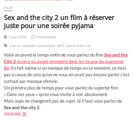
FILM
Sex and the city 2 un film à réserver
juste pour une soirée pyjama
7 juin 2010
4 Comments
Carrie
comedie romantique
SATC
sex and the city
Voilà on prend le temps enfin de vous parlez du film
Sex and the
City 2
qu’on a vu avant-première dans les locaux du magazine
Be
. En fait même si on manque de temps en ce moment, ce n’est
pas à cause de cela qu’on ne vous en avait pas encore parler c’est
surtout par manque d’envie.
On prendra plus de temps pour vous parlez du superbe film
« Dans ses yeux » qu’on vous invite à voir absolument.
Mais oups ne changeont pas de sujet, là il faut vous parlez de
Sex and the city 2
.
Sex
Lire la suite
and
the
city