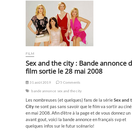
qu’elle
le
quitte
?
Faites
appel
à
l’Arnacoeur
FILM
Sex and the city : Bande annonce 
film sortie le 28 mai 2008
31 août 2019
5 Comments
bande annonce
sex and the city
Les nombreuses (et quelques) fans de la série
Sex and 
City
ne sont pas sans savoir que le film va sortir au cin
en mai 2008. Afin d’être à la page et de vous donnez un
avant gout, voici la bande annonce en français svp et
quelques infos sur le futur scénario!