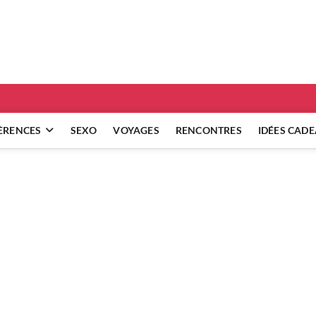
ridgets
 RÉFLEXIONS SUR NOS RELATIONS
ÈRENCES
SEXO
VOYAGES
RENCONTRES
IDÉES CAD