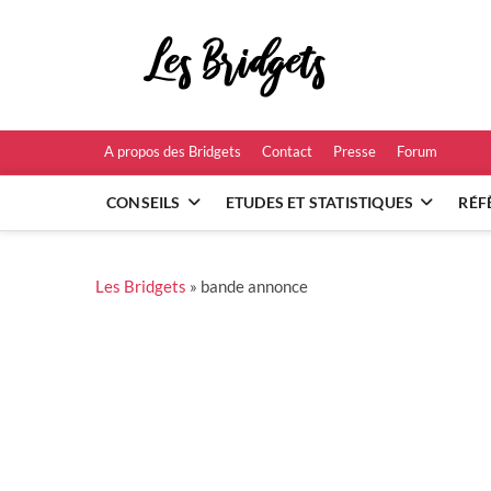
Skip
to
Les B
content
RÉFÉRENCES ET
A propos des Bridgets
Contact
Presse
Forum
CONSEILS
ETUDES ET STATISTIQUES
RÉF
Les Bridgets
»
bande annonce