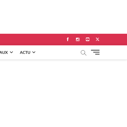
Facebook
Instagram
Youtube
Twitter
M
EAUX
ACTU
e
n
u
B
u
t
t
o
n