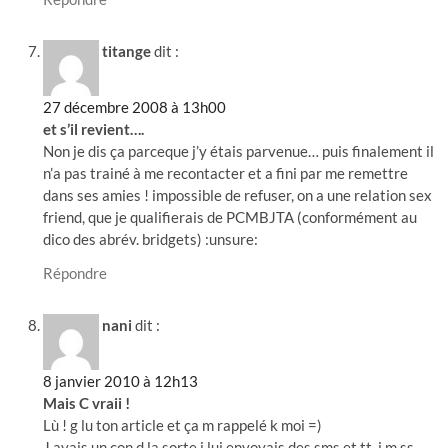
titange
dit :
27 décembre 2008 à 13h00
et s’il revient….
Non je dis ça parceque j’y étais parvenue… puis finalement il
n’a pas trainé à me recontacter et a fini par me remettre
dans ses amies ! impossible de refuser, on a une relation sex
friend, que je qualifierais de PCMBJTA (conformément au
dico des abrév. bridgets) :unsure:
Répondre
nani
dit :
8 janvier 2010 à 12h13
Mais C vraii !
Lù ! g lu ton article et ça m rappelé k moi =)
J avais un con d la sorte j lui envoyais des sms et tt, j m ss