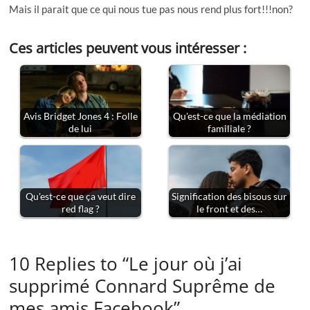
Mais il parait que ce qui nous tue pas nous rend plus fort!!!non?
Ces articles peuvent vous intéresser :
Avis Bridget Jones 4 : Folle
Qu'est-ce que la médiation
de lui
familiale ?
Qu'est-ce que ça veut dire
Signification des bisous sur
red flag ?
le front et des…
10 Replies to “Le jour où j’ai
supprimé Connard Suprême de
mes amis Facebook”