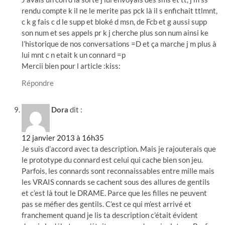
rendu compte k il ne le merite pas pck là il s enfichait ttlmnt,
c k g fais c d le supp et bloké d msn, de Fcb et g aussi supp
son num et ses appels pr k j cherche plus son num ainsi ke
l’historique de nos conversations =D et ça marche j m plus à
lui mnt c n etait k un connard =p
Mercii bien pour l article :kiss:
Répondre
Dora
dit :
12 janvier 2013 à 16h35
Je suis d’accord avec ta description. Mais je rajouterais que
le prototype du connard est celui qui cache bien son jeu.
Parfois, les connards sont reconnaissables entre mille mais
les VRAIS connards se cachent sous des allures de gentils
et c’est là tout le DRAME. Parce que les filles ne peuvent
pas se méfier des gentils. C’est ce qui m’est arrivé et
franchement quand je lis ta description c’était évident