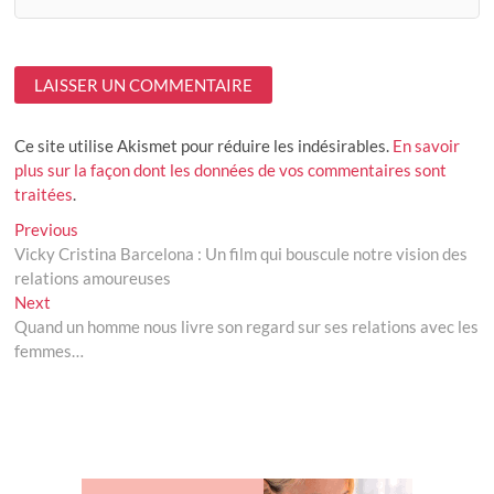
Ce site utilise Akismet pour réduire les indésirables.
En savoir
plus sur la façon dont les données de vos commentaires sont
traitées
.
Navigation
Previous
Previous
post:
Vicky Cristina Barcelona : Un film qui bouscule notre vision des
de
relations amoureuses
l’article
Next
Next
post:
Quand un homme nous livre son regard sur ses relations avec les
femmes…