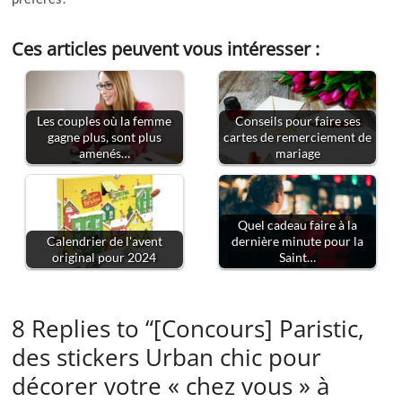
Ces articles peuvent vous intéresser :
Les couples où la femme
Conseils pour faire ses
gagne plus, sont plus
cartes de remerciement de
amenés…
mariage
Quel cadeau faire à la
Calendrier de l'avent
dernière minute pour la
original pour 2024
Saint…
8 Replies to “[Concours] Paristic,
des stickers Urban chic pour
décorer votre « chez vous » à