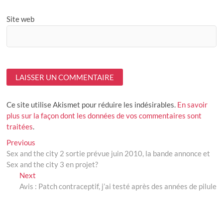
Site web
Ce site utilise Akismet pour réduire les indésirables.
En savoir
plus sur la façon dont les données de vos commentaires sont
traitées
.
Navigation
Previous
Previous
post:
Sex and the city 2 sortie prévue juin 2010, la bande annonce et
de
Sex and the city 3 en projet?
l’article
Next
Next
post:
Avis : Patch contraceptif, j’ai testé après des années de pilule