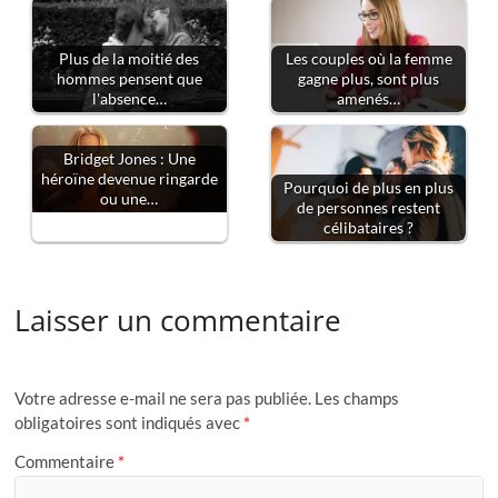
Plus de la moitié des
Les couples où la femme
hommes pensent que
gagne plus, sont plus
l'absence…
amenés…
Bridget Jones : Une
héroïne devenue ringarde
Pourquoi de plus en plus
ou une…
de personnes restent
célibataires ?
Laisser un commentaire
Votre adresse e-mail ne sera pas publiée.
Les champs
obligatoires sont indiqués avec
*
Commentaire
*