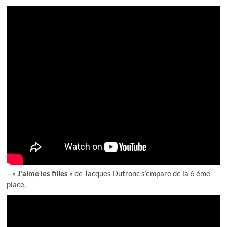
– «
J’aime les filles
» de Jacques Dutronc s’empare de la 6 ème
place,