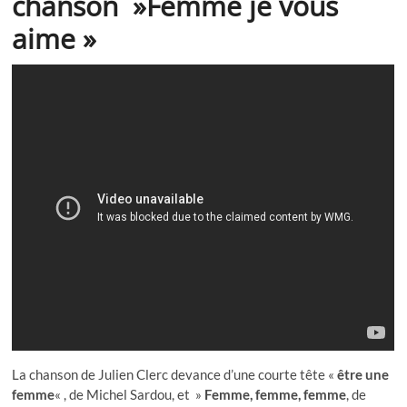
chanson »
Femme je vous
aime
»
La chanson de Julien Clerc devance d’une courte tête «
être une
femme
« , de Michel Sardou, et »
Femme, femme, femme
, de