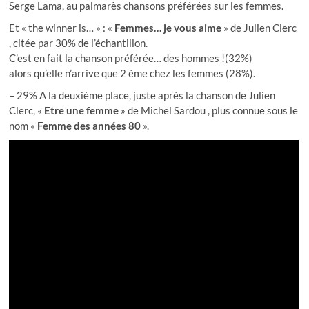
Serge Lama, au palmarès chansons préférées sur les femmes.
Et « the winner is… » : «
Femmes… je vous aime
» de Julien Clerc
, citée par 30% de l’échantillon.
C’est en fait la chanson préférée… des hommes !(32%)
alors qu’elle n’arrive que 2 ème chez les femmes (28%).
– 29% A la deuxième place, juste après la chanson de Julien
Clerc, «
Etre une femme
» de Michel Sardou , plus connue sous le
nom «
Femme des années 80
».