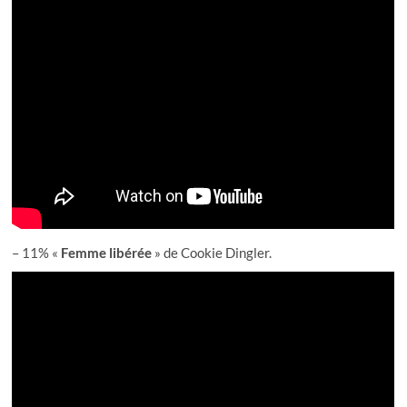
– 11% «
Femme libérée
» de Cookie Dingler.