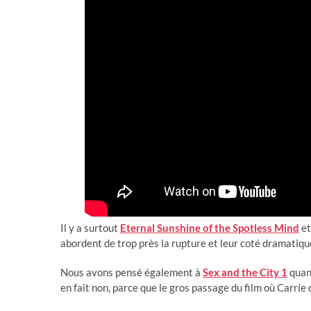
Il y a surtout
Eternal Sunshine of the Spotless Mind
e
abordent de trop près la rupture et leur coté dramatiqu
Nous avons pensé également à
Sex and the City 1
quand
en fait non, parce que le gros passage du film où Carrie 