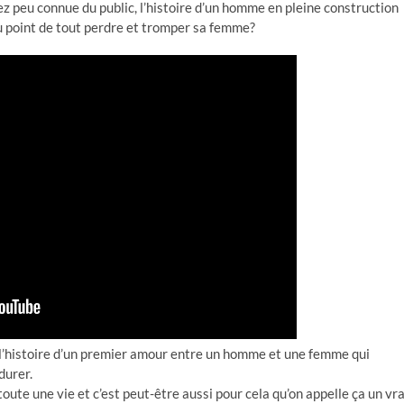
z peu connue du public, l’histoire d’un homme en pleine construction
au point de tout perdre et tromper sa femme?
 l’histoire d’un premier amour entre un homme et une femme qui
durer.
oute une vie et c’est peut-être aussi pour cela qu’on appelle ça un vra