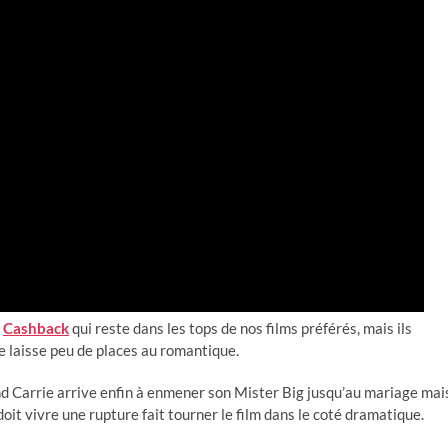
t
Cashback
qui reste dans les tops de nos films préférés, mais ils
e laisse peu de places au romantique.
 Carrie arrive enfin à enmener son Mister Big jusqu’au mariage mai
doit vivre une rupture fait tourner le film dans le coté dramatique.