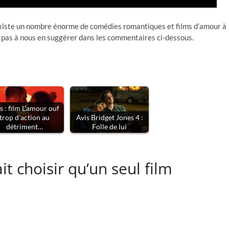
il existe un nombre énorme de comédies romantiques et films d’amour à
tez pas à nous en suggérer dans les commentaires ci-dessous.
s : film L'amour ouf
trop d'action au
Avis Bridget Jones 4 :
détriment…
Folle de lui
it choisir qu’un seul film