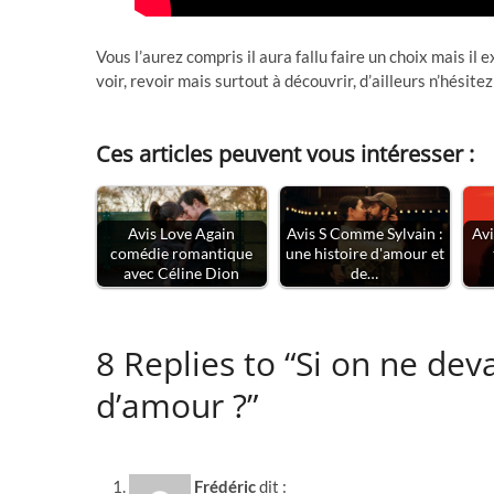
Vous l’aurez compris il aura fallu faire un choix mais 
voir, revoir mais surtout à découvrir, d’ailleurs n’hési
Ces articles peuvent vous intéresser :
Avis Love Again
Avis S Comme Sylvain :
Avi
comédie romantique
une histoire d'amour et
avec Céline Dion
de…
8 Replies to “Si on ne deva
d’amour ?”
Frédéric
dit :