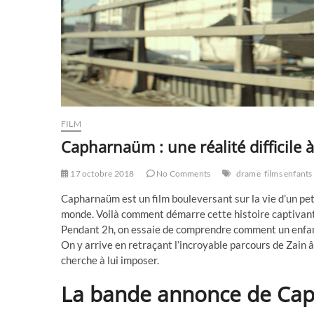
FILM
Capharnaüm : une réalité difficile 
17 octobre 2018
No Comments
drame
films enfants
Capharnaüm est un film bouleversant sur la vie d’un peti
monde. Voilà comment démarre cette histoire captivan
Pendant 2h, on essaie de comprendre comment un enfant 
On y arrive en retraçant l’incroyable parcours de Zain â
cherche à lui imposer.
La bande annonce de Ca