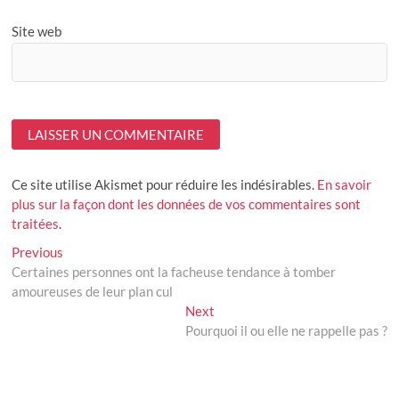
Site web
Ce site utilise Akismet pour réduire les indésirables.
En savoir
plus sur la façon dont les données de vos commentaires sont
traitées
.
Navigation
Previous
Previous
post:
Certaines personnes ont la facheuse tendance à tomber
de
amoureuses de leur plan cul
l’article
Next
Next
post:
Pourquoi il ou elle ne rappelle pas ?