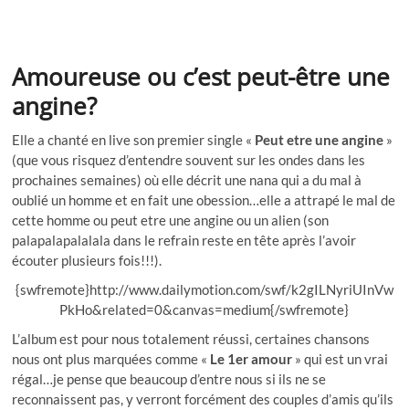
Amoureuse ou c’est peut-être une
angine?
Elle a chanté en live son premier single «
Peut etre une angine
»
(que vous risquez d’entendre souvent sur les ondes dans les
prochaines semaines) où elle décrit une nana qui a du mal à
oublié un homme et en fait une obession…elle a attrapé le mal de
cette homme ou peut etre une angine ou un alien (son
palapalapalalala dans le refrain reste en tête après l’avoir
écouter plusieurs fois!!!).
{swfremote}http://www.dailymotion.com/swf/k2gILNyriUInVw
PkHo&related=0&canvas=medium{/swfremote}
L’album est pour nous totalement réussi, certaines chansons
nous ont plus marquées comme «
Le 1er amour
» qui est un vrai
régal…je pense que beaucoup d’entre nous si ils ne se
reconnaissent pas, y verront forcément des couples d’amis qu’ils