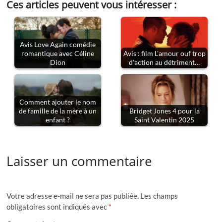
Ces articles peuvent vous intéresser :
Avis Love Again comédie
romantique avec Céline
Avis : film L'amour ouf trop
Dion
d'action au détriment…
Comment ajouter le nom
de famille de la mère à un
Bridget Jones 4 pour la
enfant ?
Saint Valentin 2025
Laisser un commentaire
Votre adresse e-mail ne sera pas publiée.
Les champs
obligatoires sont indiqués avec
*