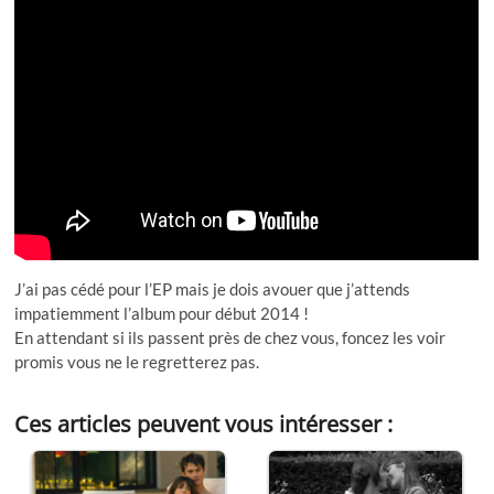
J’ai pas cédé pour l’EP mais je dois avouer que j’attends
impatiemment l’album pour début 2014 !
En attendant si ils passent près de chez vous, foncez les voir
promis vous ne le regretterez pas.
Ces articles peuvent vous intéresser :