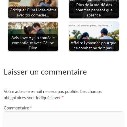
Plus de la moitié des
Critique : Film L'idée d'être
hommes pensent que
avec toi comédie…
l'absence…
Avis Love Again comédie
romantique avec Céline
Affaire Lyhanna : pourquoi
Dion
ce combat ne doit pas…
Laisser un commentaire
Votre adresse e-mail ne sera pas publiée.
Les champs
obligatoires sont indiqués avec
*
Commentaire
*