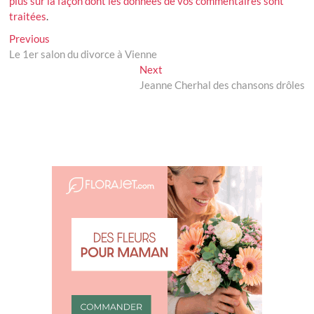
plus sur la façon dont les données de vos commentaires sont
traitées
.
Navigation
Previous
Previous
post:
Le 1er salon du divorce à Vienne
de
Next
Next
l’article
post:
Jeanne Cherhal des chansons drôles