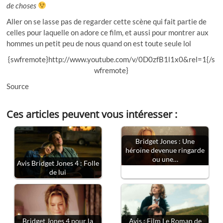
de choses
Aller on se lasse pas de regarder cette scène qui fait partie de
celles pour laquelle on adore ce film, et aussi pour montrer aux
hommes un petit peu de nous quand on est toute seule lol
{swfremote}http://www.youtube.com/v/0D0zfB1l1x0&rel=1{/s
wfremote}
Source
Ces articles peuvent vous intéresser :
Bridget Jones : Une
héroïne devenue ringarde
ou une…
Avis Bridget Jones 4 : Folle
de lui
Bridget Jones 4 pour la
Avis : Film Le Roman de