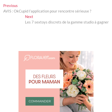
Navigation
Previous
Previous
post:
AVIS : OkCupid l’application pour rencontre sérieuse ?
de
Next
Next
l’article
post:
Les 7 sextoys discrets de la gamme studio à gagner