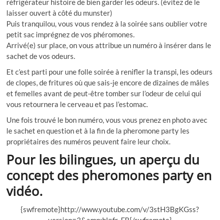
réfrigérateur histoire de bien garder les odeurs. (évitez de le
laisser ouvert à côté du munster)
Puis tranquilou, vous vous rendez à la soirée sans oublier votre
petit sac imprégnez de vos phéromones.
Arrivé(e) sur place, on vous attribue un numéro à insérer dans le
sachet de vos odeurs.
Et c’est parti pour une folle soirée à renifler la transpi, les odeurs
de clopes, de fritures où que sais-je encore de dizaines de mâles
et femelles avant de peut-être tomber sur l’odeur de celui qui
vous retournera le cerveau et pas l’estomac.
Une fois trouvé le bon numéro, vous vous prenez en photo avec
le sachet en question et à la fin de la pheromone party les
propriétaires des numéros peuvent faire leur choix.
Pour les bilingues, un aperçu du
concept des pheromones party en
vidéo.
{swfremote}http://www.youtube.com/v/3stH3BgKGss?
version=3&amp;hl=fr_FR{/swfremote}