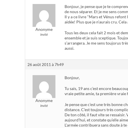
Bonjour, je pense que je te compre
de nous séparer. Et je me sens comme
Il y a ce livre "Mars et Vénus refont 
aidée! Plus que je n’aurais cru. Cela
Anonyme
Tous les deux cela fait 2 mois et dem
Invité
ensemble et je suis sceptique. Toujour
s’arrangera. Je me sens toujorus très
aussi.
26 août 2011 à 7h49
Bonjour,
Tu sais, 19 ans c’est encore beaucoup
vraie petite amie, ta première vraie 
Anonyme
Je pense que c’est une très bonne ch
Invité
distance. C’est toujours très compliq
De ton côté, il faut vite se ressaisir.
aujourd’hui, et constate qu’elle aime
L’armée contribuera sans doute à te ch