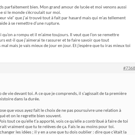
nds parfaitement bien. Mon grand amour de lycée et moi venons aussi
 si le monde s’écroulait sur moi.
leur vie" que j’ai trouvé tout à fait par hasard mais qui m’as tellement
 aide à se remettre d’une rupture.
i qu’on a rompu et il m’aime toujours. Il veut que l’on se remettre
s est-il que j’aimerai te rassurer et te faire savoir que tout
 mal mais je vais mieux de jour en jour. Et j’espère que tu iras mieux toi
#736
 de vie devant toi. A ce que je comprends, il s’agissait de ta première
histoire dans la durée.
ose que vous ayez fait le choix de ne pas poursuivre une relation à
ué et on le regrette bien souvent.
 Vois tout ce qu’elle t’a apporté, vois ce qu’elle a contribué à faire de toi
rait vraiment que tu te relèves de ça. Fais le au moins pour toi.
anger les idées ; il y en a une que tu dois oublier : dire que c’était la