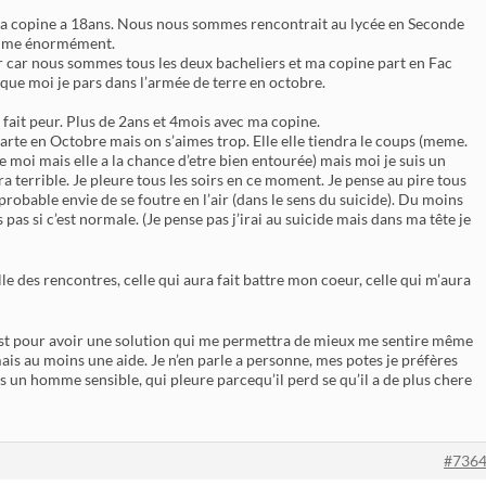
 Ma copine a 18ans. Nous nous sommes rencontrait au lycée en Seconde
s’aime énormément.
r car nous sommes tous les deux bacheliers et ma copine part en Fac
 que moi je pars dans l’armée de terre en octobre.
 fait peur. Plus de 2ans et 4mois avec ma copine.
arte en Octobre mais on s’aimes trop. Elle elle tiendra le coups (meme.
e moi mais elle a la chance d’etre bien entourée) mais moi je suis un
ra terrible. Je pleure tous les soirs en ce moment. Je pense au pire tous
 probable envie de se foutre en l’air (dans le sens du suicide). Du moins
is pas si c’est normale. (Je pense pas j’irai au suicide mais dans ma tête je
elle des rencontres, celle qui aura fait battre mon coeur, celle qui m’aura
c’est pour avoir une solution qui me permettra de mieux me sentire même
mais au moins une aide. Je n’en parle a personne, mes potes je préfères
ois un homme sensible, qui pleure parcequ’il perd se qu’il a de plus chere
#736