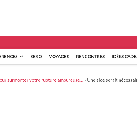
ridgets
 RÉFLEXIONS SUR NOS RELATIONS
ÈRENCES
SEXO
VOYAGES
RENCONTRES
IDÉES CAD
pour surmonter votre rupture amoureuse…
»
Une aide serait nécessai