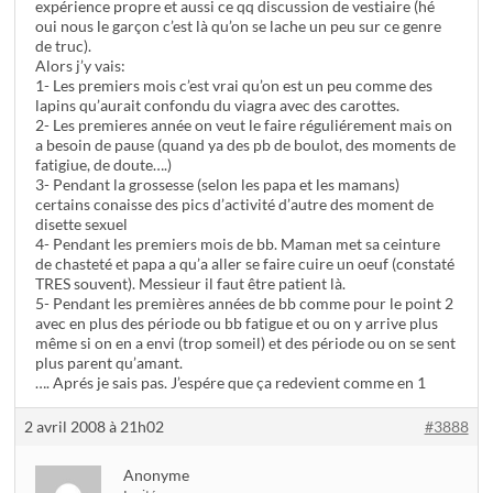
expérience propre et aussi ce qq discussion de vestiaire (hé
oui nous le garçon c’est là qu’on se lache un peu sur ce genre
de truc).
Alors j’y vais:
1- Les premiers mois c’est vrai qu’on est un peu comme des
lapins qu’aurait confondu du viagra avec des carottes.
2- Les premieres année on veut le faire réguliérement mais on
a besoin de pause (quand ya des pb de boulot, des moments de
fatigiue, de doute….)
3- Pendant la grossesse (selon les papa et les mamans)
certains conaisse des pics d’activité d’autre des moment de
disette sexuel
4- Pendant les premiers mois de bb. Maman met sa ceinture
de chasteté et papa a qu’a aller se faire cuire un oeuf (constaté
TRES souvent). Messieur il faut être patient là.
5- Pendant les premières années de bb comme pour le point 2
avec en plus des période ou bb fatigue et ou on y arrive plus
même si on en a envi (trop someil) et des période ou on se sent
plus parent qu’amant.
…. Aprés je sais pas. J’espére que ça redevient comme en 1
2 avril 2008 à 21h02
#3888
Anonyme