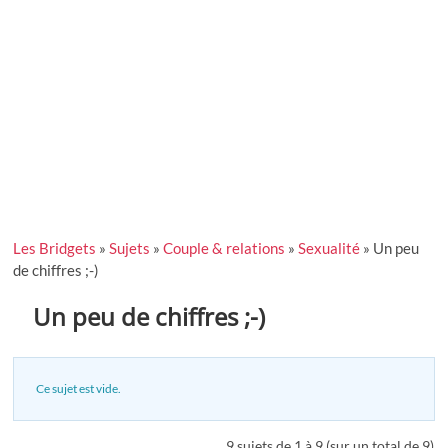
Les Bridgets
»
Sujets
»
Couple & relations
»
Sexualité
»
Un peu
de chiffres ;-)
Un peu de chiffres ;-)
Ce sujet est vide.
9 sujets de 1 à 9 (sur un total de 9)