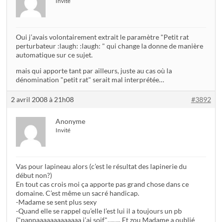
Invité
Oui j’avais volontairement extrait le paramètre "Petit rat
perturbateur :laugh: :laugh: " qui change la donne de manière
automatique sur ce sujet.
mais qui apporte tant par ailleurs, juste au cas où la
dénomination "petit rat" serait mal interprétée…
2 avril 2008 à 21h08
#3892
Anonyme
Invité
Vas pour lapineau alors (c’est le résultat des lapinerie du
début non?)
En tout cas crois moi ça apporte pas grand chose dans ce
domaine. C’est même un sacré handicap.
-Madame se sent plus sexy
-Quand elle se rappel qu’elle l’est lui il a toujours un pb
("pappaaaaaaaaaaaaa j’ai soif"…….. Et zou Madame a oublié