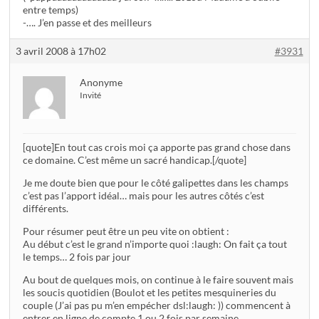
entre temps)
-…. J’en passe et des meilleurs
3 avril 2008 à 17h02
#3931
Anonyme
Invité
[quote]En tout cas crois moi ça apporte pas grand chose dans
ce domaine. C’est même un sacré handicap.[/quote]
Je me doute bien que pour le côté galipettes dans les champs
c’est pas l’apport idéal… mais pour les autres côtés c’est
différents.
Pour résumer peut être un peu vite on obtient :
Au début c’est le grand n’importe quoi :laugh: On fait ça tout
le temps… 2 fois par jour
Au bout de quelques mois, on continue à le faire souvent mais
les soucis quotidien (Boulot et les petites mesquineries du
couple (J’ai pas pu m’en empécher dsl:laugh: )) commencent à
entrer en ligne de compte 1 ou 2 fois par semaine.