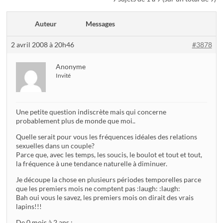
Auteur
Messages
2 avril 2008 à 20h46
#3878
Anonyme
Invité
Une petite question indiscrète mais qui concerne
probablement plus de monde que moi..
Quelle serait pour vous les fréquences idéales des relations
sexuelles dans un couple?
Parce que, avec les temps, les soucis, le boulot et tout et tout,
la fréquence à une tendance naturelle à diminuer.
Je découpe la chose en plusieurs périodes temporelles parce
que les premiers mois ne comptent pas :laugh: :laugh:
Bah oui vous le savez, les premiers mois on dirait des vrais
lapins!!!
De 0 mois à 2 ans :