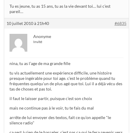
Tu es jeune, tu as 15 ans, tu as la vie devant toi… lui c’est
pareil…
10 juillet 2010 à 21h40
#6835
Anonyme
Invité
nina, tu as l’age de ma grande fille
tu vis actuellement une expérience difficile, une histoire
presque ingérable pour toi age. c’est le problème quand tu
fréquentes quelqu’un de plus agé que toi. Lui il a déjà vécu des
tas de choses et pas toi.
il faut le laisser partir, puisque c’est son choix
mais ne continue pas à le voir, tu te fais du mal
arrête de lui envoyer des textos, fait ce qu’on appelle "le
silence radio"
ça sert à rien de le harceler, c’est pas ça qui le fera revenir vers