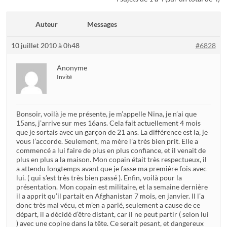
Auteur
Messages
10 juillet 2010 à 0h48
#6828
Anonyme
Invité
Bonsoir, voilà je me présente, je m’appelle Nina, je n’ai que
15ans, j’arrive sur mes 16ans. Cela fait actuellement 4 mois
que je sortais avec un garçon de 21 ans. La différence est la, je
vous l’accorde. Seulement, ma mère l’a très bien prit. Elle a
commencé a lui faire de plus en plus confiance, et il venait de
plus en plus a la maison. Mon copain était très respectueux, il
a attendu longtemps avant que je fasse ma première fois avec
lui. ( qui s’est très très bien passé ). Enfin, voilà pour la
présentation. Mon copain est militaire, et la semaine dernière
il a apprit qu’il partait en Afghanistan 7 mois, en janvier. Il l’a
donc très mal vécu, et m’en a parlé, seulement a cause de ce
départ, il a décidé d’être distant, car il ne peut partir ( selon lui
) avec une copine dans la tête. Ce serait pesant, et dangereux