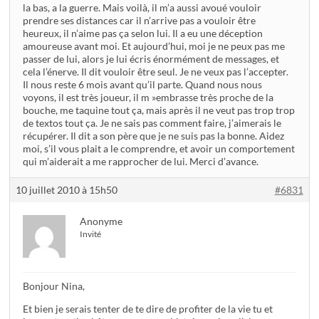
la bas, a la guerre. Mais voilà, il m’a aussi avoué vouloir
prendre ses distances car il n’arrive pas a vouloir être
heureux, il n’aime pas ça selon lui. Il a eu une déception
amoureuse avant moi. Et aujourd’hui, moi je ne peux pas me
passer de lui, alors je lui écris énormément de messages, et
cela l’énerve. Il dit vouloir être seul. Je ne veux pas l’accepter.
Il nous reste 6 mois avant qu’il parte. Quand nous nous
voyons, il est très joueur, il m »embrasse très proche de la
bouche, me taquine tout ça, mais après il ne veut pas trop trop
de textos tout ça. Je ne sais pas comment faire, j’aimerais le
récupérer. Il dit a son père que je ne suis pas la bonne. Aidez
moi, s’il vous plait a le comprendre, et avoir un comportement
qui m’aiderait a me rapprocher de lui. Merci d’avance.
10 juillet 2010 à 15h50
#6831
Anonyme
Invité
Bonjour Nina,
Et bien je serais tenter de te dire de profiter de la vie tu et