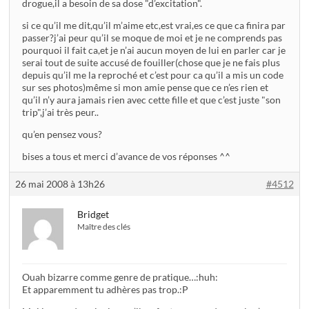
drogue,il a besoin de sa dose "d’excitation".
si ce qu’il me dit,qu’il m’aime etc,est vrai,es ce que ca finira par
passer?j’ai peur qu’il se moque de moi et je ne comprends pas
pourquoi il fait ca,et je n’ai aucun moyen de lui en parler car je
serai tout de suite accusé de fouiller(chose que je ne fais plus
depuis qu’il me la reproché et c’est pour ca qu’il a mis un code
sur ses photos)même si mon amie pense que ce n’es rien et
qu’il n’y aura jamais rien avec cette fille et que c’est juste "son
trip",j’ai très peur..
qu’en pensez vous?
bises a tous et merci d’avance de vos réponses ^^
26 mai 2008 à 13h26
#4512
Bridget
Maître des clés
Ouah bizarre comme genre de pratique…:huh:
Et apparemment tu adhères pas trop.:P