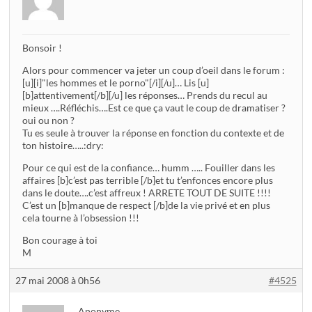
Bonsoir !
Alors pour commencer va jeter un coup d’oeil dans le forum :
[u][i]"les hommes et le porno"[/i][/u]… Lis [u]
[b]attentivement[/b][/u] les réponses… Prends du recul au
mieux ….Réfléchis….Est ce que ça vaut le coup de dramatiser ?
oui ou non ?
Tu es seule à trouver la réponse en fonction du contexte et de
ton histoire…..:dry:
Pour ce qui est de la confiance… humm ….. Fouiller dans les
affaires [b]c’est pas terrible [/b]et tu t’enfonces encore plus
dans le doute….c’est affreux ! ARRETE TOUT DE SUITE !!!!
C’est un [b]manque de respect [/b]de la vie privé et en plus
cela tourne à l’obsession !!!
Bon courage à toi
M
27 mai 2008 à 0h56
#4525
Anonyme