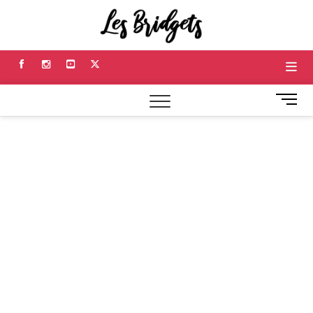
Skip
Les
to
RÉFÉRENCES ET
RÉFLEXIONS
content
SUR NOS
Bridge
RELATIONS
Facebook
Instagram
Youtube
Twitter
M
e
n
u
B
u
t
t
o
n