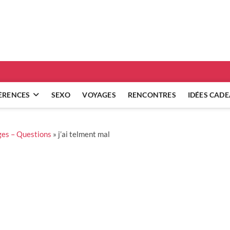
ridgets
 RÉFLEXIONS SUR NOS RELATIONS
ÈRENCES
SEXO
VOYAGES
RENCONTRES
IDÉES CAD
es – Questions
»
j’ai telment mal