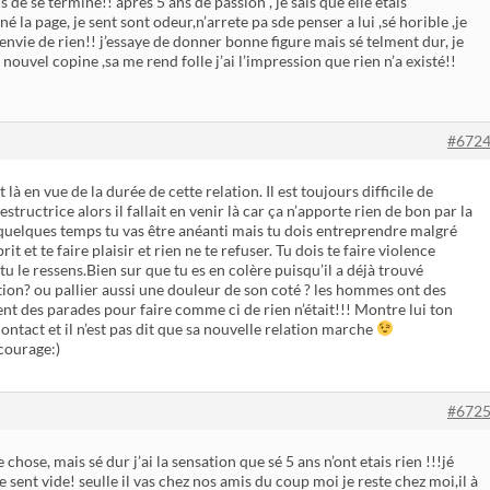
s de se terminé!! aprés 5 ans de passion , je sais que elle étais
é la page, je sent sont odeur,n’arrete pa sde penser a lui ,sé horible ,je
 envie de rien!! j’essaye de donner bonne figure mais sé telment dur, je
 nouvel copine ,sa me rend folle j’ai l’impression que rien n’a existé!!
#672
 là en vue de la durée de cette relation. Il est toujours difficile de
destructrice alors il fallait en venir là car ça n’apporte rien de bon par la
t quelques temps tu vas être anéanti mais tu dois entreprendre malgré
t et te faire plaisir et rien ne te refuser. Tu dois te faire violence
 tu le ressens.Bien sur que tu es en colère puisqu’il a déjà trouvé
tion? ou pallier aussi une douleur de son coté ? les hommes ont des
ent des parades pour faire comme ci de rien n’était!!! Montre lui ton
ontact et il n’est pas dit que sa nouvelle relation marche
 courage:)
#672
e chose, mais sé dur j’ai la sensation que sé 5 ans n’ont etais rien !!!jé
sent vide! seulle il vas chez nos amis du coup moi je reste chez moi,il à