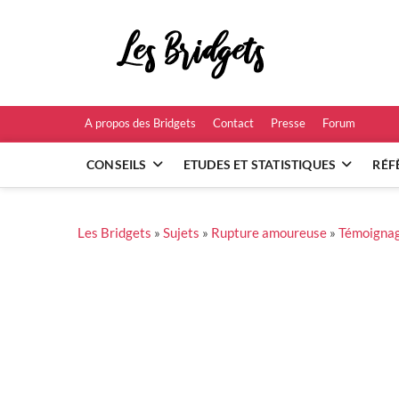
Skip
to
Les B
content
RÉFÉRENCES ET
A propos des Bridgets
Contact
Presse
Forum
CONSEILS
ETUDES ET STATISTIQUES
RÉF
Les Bridgets
»
Sujets
»
Rupture amoureuse
»
Témoignag