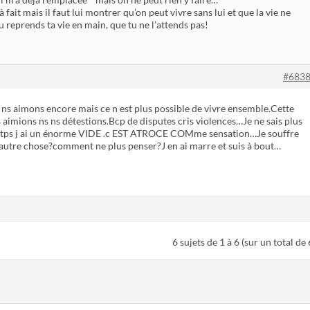
’à fait mais il faut lui montrer qu’on peut vivre sans lui et que la vie ne
tu reprends ta vie en main, que tu ne l’attends pas!
#683
 ns aimons encore mais ce n est plus possible de vivre ensemble.Cette
s aimions ns ns détestions.Bcp de disputes cris violences…Je ne sais plus
me tps j ai un énorme VIDE .c EST ATROCE COMme sensation…Je souffre
re chose?comment ne plus penser?J en ai marre et suis à bout…
6 sujets de 1 à 6 (sur un total de 