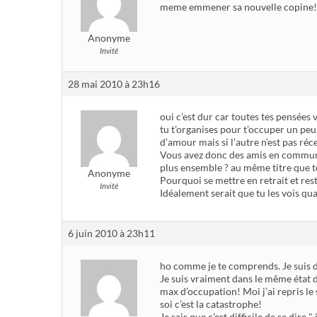
meme emmener sa nouvelle copine!! 
Anonyme
Invité
28 mai 2010 à 23h16
oui c’est dur car toutes tes pensées
tu t’organises pour t’occuper un peu 
d’amour mais si l’autre n’est pas récep
Vous avez donc des amis en communs e
plus ensemble ? au même titre que toi,
Anonyme
Pourquoi se mettre en retrait et reste
Invité
Idéalement serait que tu les vois qua
6 juin 2010 à 23h11
ho comme je te comprends. Je suis d
Je suis vraiment dans le même état d’
max d’occupation! Moi j’ai repris le
soi c’est la catastrophe!
Je sais que c’est difficile de se dire