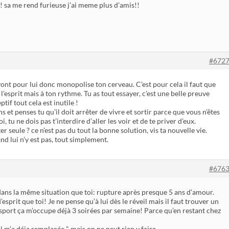
sa me rend furieuse j’ai meme plus d’amis!!
#672
 vont pour lui donc monopolise ton cerveau. C’est pour cela il faut que
l’esprit mais à ton rythme. Tu as tout essayer, c’est une belle preuve
tif tout cela est inutile !
t penses tu qu’il doit arrêter de vivre et sortir parce que vous n’êtes
 tu ne dois pas t’interdire d’aller les voir et de te priver d’eux.
r seule ? ce n’est pas du tout la bonne solution, vis ta nouvelle vie.
nd lui n’y est pas, tout simplement.
#676
ans la même situation que toi: rupture après presque 5 ans d’amour.
esprit que toi! Je ne pense qu’à lui dès le réveil mais il faut trouver un
 sport ça m’occupe déjà 3 soirées par semaine! Parce qu’en restant chez
 " il m’a déja remplacée " mais on ne peut rien y faire…