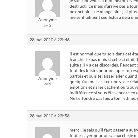
je suis nouvelle ,et mon histoire vien
destructrice mais n’arrive pas a tourn
ne dort plus ,ne mange plus j’ai plus
me sent telment seulle,lui a deja une
Anonyme
Invité
28 mai 2010 à 22h46
il est normal que tu sois dans cet état
franchir le pas mais si celle ci était 
suite s’il y a des discordes. Pendan
tout des loisirs pour occuper ton espri
parfois et puis te laisser aller quand
Anonyme
quelqu’un mais est ce une vraie rela
Invité
émotions et ils les cachent ou trouv
indifférence si vous êtes encore en c
Ne t’effondre pas fais à ton rythme,
28 mai 2010 à 22h58
merci, je sais qu’il faut passer a autr
tout essayer pour ue sa marche,je me 