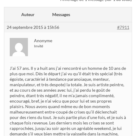
Auteur
Messages
24 septembre 2015 à 15h56
#7911
Anonyme
Invité
J’ai 57 ans. Il y a huit ans j’ai rencontré un homme de 10 ans de
plus que moi. Dès le départ j’ai vu qu’il était très spécial (très
égoiste, caractériel à tendance paranoïaque, menteur,
manipulateur, et très despote) la totale. Je suis artiste peintre,
et au cours de ses années avec lui, j’ai perdu le goût de
peindre, étant très négatif, il ne m’a jamais complimenté,
encouragé, bref, je n’ai vécu que pour lui et ses propres
plaisirs. Nous avons quand même eu de bon moments
malheureusement entre-coupé de crises qu’il déclenchait
pour des riens du tout. Je suis partie plus d’une fois, et je suis à
chaque fois revenue. Les derniers mois les crises se sont
rapprochées, jusqu’au soir après un agréable weekend, je lui
demande s’il veux bien mettre la vaisselle dans la machine,