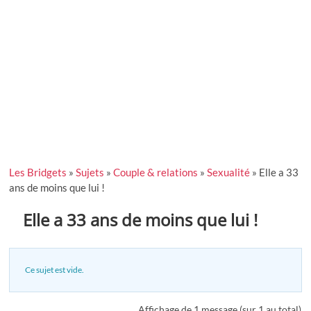
Les Bridgets
»
Sujets
»
Couple & relations
»
Sexualité
»
Elle a 33
ans de moins que lui !
Elle a 33 ans de moins que lui !
Ce sujet est vide.
Affichage de 1 message (sur 1 au total)