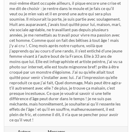
moi-même étant occupée ailleurs, il pique encore une crise et
me dit de choisir : je rentre dans le moule et je fais ce qu’il
veut ou je m’en vais et il en prend une autre qui sera plus
soumise. Il m’ouvrait la porte, je suis partie avec soulagement.
Huit ans auparavant, j’avais tout quitté pour lui, maison, mari,
vie sociale agréable, ne travaillant pas depuis plusieurs
années, je me remettais au travail pour vivre ma passion avec
cet homme. Comme quoi on fait des bêtises à tout âge ! mais
j’y ai cru !. Cinq mois après notre rupture, voilà que
j’apprends qu’au cours d’une rando, il s’est entiché d’une jeune
femme vivant à l’autre bout de la France. Elle à 33 ans de
moins que lui. Elle est infographiste et artiste peintre, j’ai vu sa
photo sur internet, elle est toute mignonne bref! prête à être
croqué par un monstre d’égoïsme. J’ai su qu’elle allait tout
quitté pour venir s’installer avec lui. J’ai l’impression qu’elle
reproduit ce que j’ai fait, Quel dommage, Mais peut être agira-
t’il autrement avec elle ? de plus, je trouve ça malsain, c’est
presque incestueux. Ce que je voudrai savoir si une telle
différence d’âge peut durer dans le temps ! je ne suis pas
méchante, mais honnêtement, je souhaiterai qu’il ressente les
effets de l’âge ! et qu’il en souffre, malheureusement, il est
plein de fric, et comme il dit, il n’a que se pencher pour avoir
ce qu’il veut !
Auteur
Messages