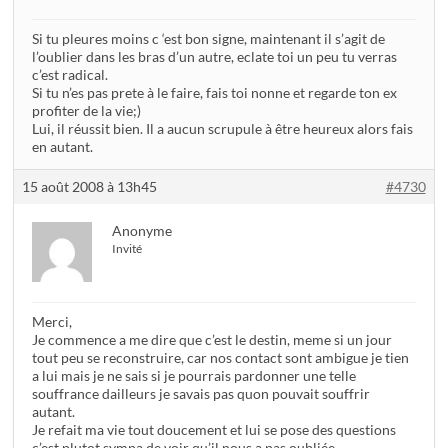
Si tu pleures moins c ‘est bon signe, maintenant il s’agit de
l’oublier dans les bras d’un autre, eclate toi un peu tu verras
c’est radical.
Si tu n’es pas prete à le faire, fais toi nonne et regarde ton ex
profiter de la vie;)
Lui, il réussit bien. Il a aucun scrupule à être heureux alors fais
en autant.
15 août 2008 à 13h45
#4730
Anonyme
Invité
Merci,
Je commence a me dire que c’est le destin, meme si un jour
tout peu se reconstruire, car nos contact sont ambigue je tien
a lui mais je ne sais si je pourrais pardonner une telle
souffrance dailleurs je savais pas quon pouvait souffrir
autant.
Je refait ma vie tout doucement et lui se pose des questions
c’est plutot sympa de voir qu’il nous a pas oubliée.