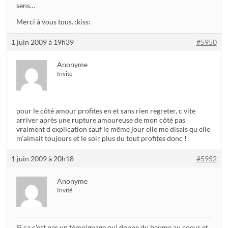
sens…
Merci à vous tous. :kiss:
1 juin 2009 à 19h39
#5950
Anonyme
Invité
pour le côté amour profites en et sans rien regreter, c vite
arriver après une rupture amoureuse de mon côté pas
vraiment d explication sauf le même jour elle me disais qu elle
m’aimait toujours et le soir plus du tout profites donc !
1 juin 2009 à 20h18
#5952
Anonyme
Invité
Si ça c’est pas un témoignage qui donne du baume au coeur et