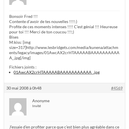
Bonsoir Fred !!!
Contente d’avoir de tes nouvelles !!!!:)
Profite de ces moments intenses !!!! C’est génial !!! Heureuse
pour toi !!! Merci de ton coucou !!!;)
Bises
M:kiss: [img
size=317]http://www.lesbridgets.com/media/kunena/attachm
ents/legacy/images/01AwcAX2crHTAAAAABAAAAAAAAAA
A_.jpg[/img]
Fichiers joints :
01AwcAX2crHTAAAAABAAAAAAAAAAA_.jpg
30 mai 2008 à 0h48
#4569
Anonyme
Invité
J’essaie d’en profiter parce que c’est bien plus agréable dans ce