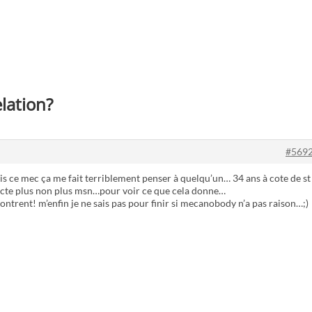
lation?
#569
is ce mec ça me fait terriblement penser à quelqu’un… 34 ans à cote de st
ecte plus non plus msn…pour voir ce que cela donne…
ntrent! m’enfin je ne sais pas pour finir si mecanobody n’a pas raison…;)