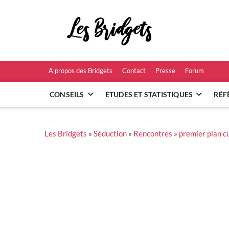
Skip
to
Les B
content
RÉFÉRENCES ET
A propos des Bridgets
Contact
Presse
Forum
CONSEILS
ETUDES ET STATISTIQUES
RÉF
Les Bridgets
»
Séduction
»
Rencontres
»
premier plan cu