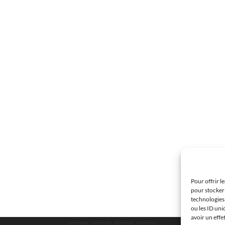
Pour offrir l
pour stocker 
technologies
ou les ID uni
avoir un effe