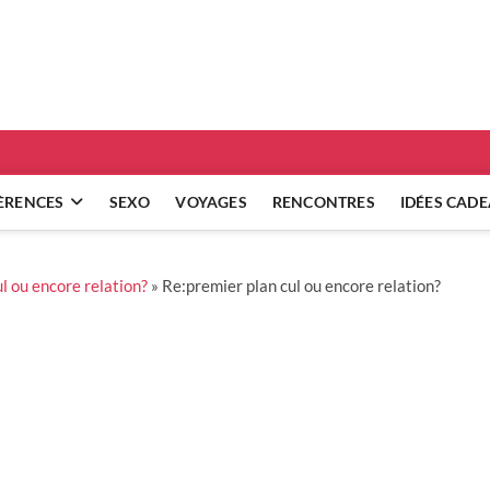
ridgets
 RÉFLEXIONS SUR NOS RELATIONS
ÈRENCES
SEXO
VOYAGES
RENCONTRES
IDÉES CAD
l ou encore relation?
»
Re:premier plan cul ou encore relation?