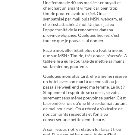
Une femme de 40 ans mariée s’ennuyait et
cherchait un amant virtuel car bien trop
timide pour en avoir un réel. On a
sympathisé par mail puis MSN, webcam, et
elle s’est attachée à moi. Un jour j’ai eu
l’opportunité de la rencontrer dans sa
province éloignée. Quelques heures, c’est
tout ce que je pouvais lui donner.
Face à moi, elle n’était plus du tout la même
que sur MSN : Timide, très douce, réservée. A
table elle a eu le courage de mettre sa mains
sur la mienne, pour voir.
Quelques mois plus tard, elle a même réservé
un hotel avec son mari à un endroit ou je
passais le week end avec ma femme. Le but ?
Simplement l’espoir de se croiser, se voir,
surement sans même pouvoir se parler. C’est
la première fois qu’une fille se donnait autant
de mal pour moi. On a réussi à s’extraire de
nos conjoints respectifs et l’on a pu
converser une petite demi-heure.
A son retour, notre relation lui faisait trop
mal. Elle a coupé les ponts. Aujourd’hui,