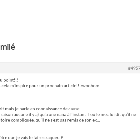
imilé
#495
u point!!!
 cela m’inspire pour un prochain article!!!:woohoo:
oit mais je parle en connaissance de cause.
ison aucune il y a) qu’a une nana à l’instant T où le mec lui dit qu’il ne
istoire compliquée, qu’il ne s’est pas remis de son ex…
tre que je vais le faire craquer.:P