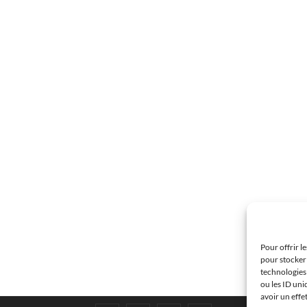
Pour offrir l
pour stocker 
technologies
ou les ID uni
avoir un effe