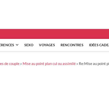
ridgets
 RÉFLEXIONS SUR NOS RELATIONS
ÈRENCES
SEXO
VOYAGES
RENCONTRES
IDÉES CAD
es de couple
»
Mise au point plan cul ou assimilé
»
Re:Mise au point pl