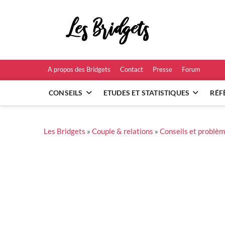
Skip
to
Les B
content
RÉFÉRENCES ET
A propos des Bridgets
Contact
Presse
Forum
CONSEILS
ETUDES ET STATISTIQUES
RÉF
Les Bridgets
»
Couple & relations
»
Conseils et problèm