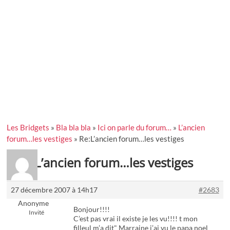
Les Bridgets
»
Bla bla bla
»
Ici on parle du forum…
»
L’ancien
forum…les vestiges
»
Re:L’ancien forum…les vestiges
Re:L’ancien forum…les vestiges
27 décembre 2007 à 14h17
#2683
Anonyme
Bonjour!!!!
Invité
C’est pas vrai il existe je les vu!!!! t mon
filleul m’a dit" Marraine j’ai vu le papa noel