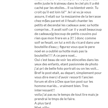
enfin juste le traineau dans le ciel pis il a été
caché par les etoiles… Il va bientot venir. Tu
croit qu’il est loin là?" Je l ai vu je vous
assure, il etait sur la mezzanine de la terrasse
chez m$es parent et il fesait chanter les
petits et decendai les cadeaux avec sa hotte
comprise… Il avait soif car il y avait beaucoup
de cadeaux(g bocoup de petits cousins pui
rien que mon frere en a 3!! ) donc comme
soif se fesait, on lui a mit du ricard dans une
bouteille d’eau;;; figurez vous que le pere
noel en a oublié sa hotte mais pas la
bouteille!!!! A ce pere noel…
Oui c’est beau de voir les etincelles dans les
yeux des enfants, etant pasionnée de photo
j’ai pri de belle foto portrait ou on les voit…
Bref le post etait, au depart, simplement pour
vous dire merci d’avoir ressorti l’ancien
forum et dire à Dex que ton post sur les
homme mariés… vraiment bien. Tres
interressant!!
voila j’ai pas eu le temps de tout lire mais je
prendrai le tmps de le faire.
A plus tard
Maé :silly: