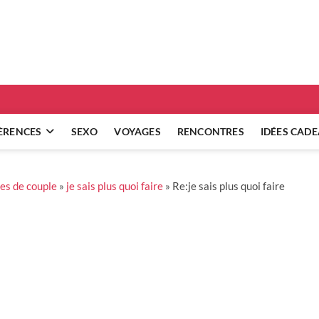
ridgets
 RÉFLEXIONS SUR NOS RELATIONS
ÈRENCES
SEXO
VOYAGES
RENCONTRES
IDÉES CAD
es de couple
»
je sais plus quoi faire
»
Re:je sais plus quoi faire