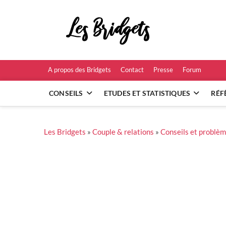
Skip
to
Les B
content
RÉFÉRENCES ET
A propos des Bridgets
Contact
Presse
Forum
CONSEILS
ETUDES ET STATISTIQUES
RÉF
Les Bridgets
»
Couple & relations
»
Conseils et problèm