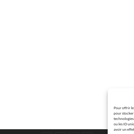
Pour offrir l
pour stocker 
technologies
ou les ID uni
avoir un effe