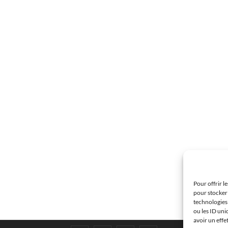
Pour offrir l
pour stocker 
technologies
ou les ID uni
avoir un effe