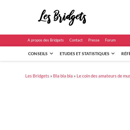
Skip
to
Les B
content
RÉFÉRENCES ET
A propos des Bridgets
Contact
Presse
Forum
CONSEILS
ETUDES ET STATISTIQUES
RÉF
Les Bridgets
»
Bla bla bla
»
Le coin des amateurs de mu