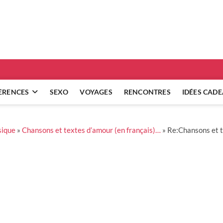
ridgets
 RÉFLEXIONS SUR NOS RELATIONS
ÈRENCES
SEXO
VOYAGES
RENCONTRES
IDÉES CAD
sique
»
Chansons et textes d’amour (en français)…
»
Re:Chansons et t