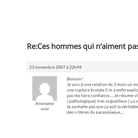
Re:Ces hommes qui n’aiment pas
23 novembre 2007 à 22h49
Bonsoir!
Je sors d une relation de 3 mois où mo
une rupture brutale il m a enfin expli
pas me faire confiance…..Je résume vite
( pathologique), tres orgueilleux ( ça
Anonyme
te souhaite pas que ça soit la véritab
Invité
des critères du paranoïaque….