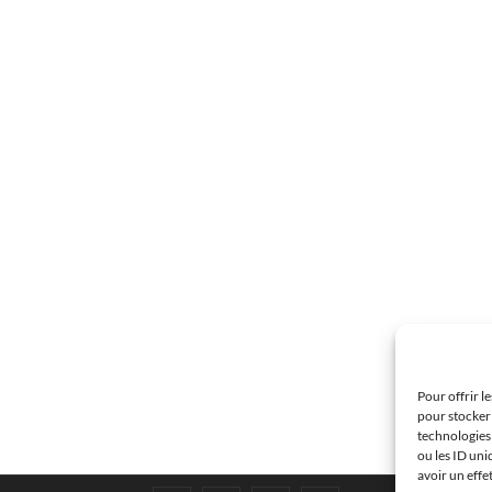
Pour offrir l
pour stocker 
technologies
ou les ID uni
avoir un effe