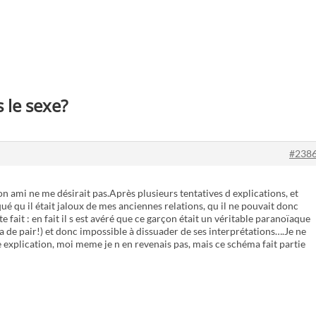
 le sexe?
#238
n ami ne me désirait pas.Après plusieurs tentatives d explications, et
qué qu il était jaloux de mes anciennes relations, qu il ne pouvait donc
 fait : en fait il s est avéré que ce garçon était un véritable paranoïaque
 va de pair!) et donc impossible à dissuader de ses interprétations….Je ne
le explication, moi meme je n en revenais pas, mais ce schéma fait partie