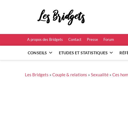
Skip
to
Les B
content
RÉFÉRENCES ET
A propos des Bridgets
Contact
Presse
Forum
CONSEILS
ETUDES ET STATISTIQUES
RÉF
Les Bridgets
»
Couple & relations
»
Sexualité
»
Ces homm