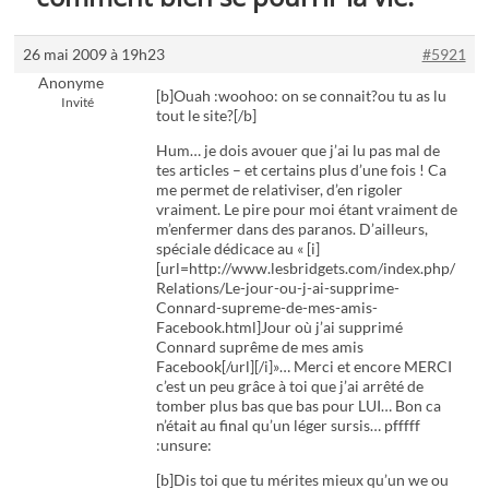
26 mai 2009 à 19h23
#5921
Anonyme
[b]Ouah :woohoo: on se connait?ou tu as lu
Invité
tout le site?[/b]
Hum… je dois avouer que j’ai lu pas mal de
tes articles – et certains plus d’une fois ! Ca
me permet de relativiser, d’en rigoler
vraiment. Le pire pour moi étant vraiment de
m’enfermer dans des paranos. D’ailleurs,
spéciale dédicace au « [i]
[url=http://www.lesbridgets.com/index.php/
Relations/Le-jour-ou-j-ai-supprime-
Connard-supreme-de-mes-amis-
Facebook.html]Jour où j’ai supprimé
Connard suprême de mes amis
Facebook[/url][/i]»… Merci et encore MERCI
c’est un peu grâce à toi que j’ai arrêté de
tomber plus bas que bas pour LUI… Bon ca
n’était au final qu’un léger sursis… pfffff
:unsure:
[b]Dis toi que tu mérites mieux qu’un we ou