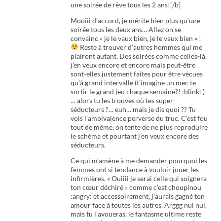
une soirée de rêve tous les 2 ans![/b]
Mouiii d’accord, je mérite bien plus qu’une
soirée tous les deux ans… Allez on se
convainc « je le vaux bien, je le vaux bien » !
Reste à trouver d’autres hommes qui me
plairont autant. Des soirées comme celles-là,
j’en veux encore et encore mais peut-être
sont-elles justement faites pour être vécues
qu’à grand intervalle (t’imagine un mec te
sortir le grand jeu chaque semaine?! :blink: )
… alors tu les trouves où tes super-
séducteurs ?… euh… mais je dis quoi ?? Tu
vois l’ambivalence perverse du truc. C’est fou
tout de même, on tente de ne plus reproduire
le schéma et pourtant j’en veux encore des
séducteurs.
Ce qui m’amène à me demander pourquoi les
femmes ont si tendance à vouloir jouer les
infirmières. « Ouiiii je serai celle qui soignera
ton cœur déchiré » comme c’est choupinou
:angry: et accessoirement, j’aurais gagné ton
amour face à toutes les autres. Arggg nul nul,
mais tu l’avoueras, le fantasme ultime reste