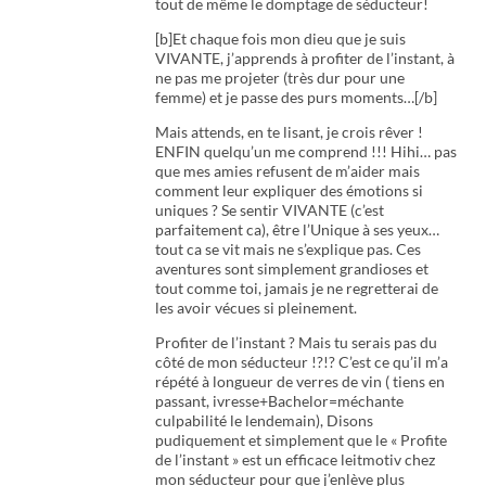
tout de même le domptage de séducteur!
[b]Et chaque fois mon dieu que je suis
VIVANTE, j’apprends à profiter de l’instant, à
ne pas me projeter (très dur pour une
femme) et je passe des purs moments…[/b]
Mais attends, en te lisant, je crois rêver !
ENFIN quelqu’un me comprend !!! Hihi… pas
que mes amies refusent de m’aider mais
comment leur expliquer des émotions si
uniques ? Se sentir VIVANTE (c’est
parfaitement ca), être l’Unique à ses yeux…
tout ca se vit mais ne s’explique pas. Ces
aventures sont simplement grandioses et
tout comme toi, jamais je ne regretterai de
les avoir vécues si pleinement.
Profiter de l’instant ? Mais tu serais pas du
côté de mon séducteur !?!? C’est ce qu’il m’a
répété à longueur de verres de vin ( tiens en
passant, ivresse+Bachelor=méchante
culpabilité le lendemain), Disons
pudiquement et simplement que le « Profite
de l’instant » est un efficace leitmotiv chez
mon séducteur pour que j’enlève plus