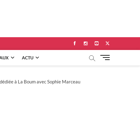
Facebook
Instagram
Youtube
Twitter
M
EAUX
ACTU
e
n
u
s dédiée à La Boum avec Sophie Marceau
B
u
t
t
o
n