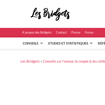
Skip
to
Les B
content
RÉFÉRENCES ET
A propos des Bridgets
Contact
Presse
Forum
CONSEILS
ETUDES ET STATISTIQUES
RÉF
Les Bridgets
»
Conseils sur l'amour, le couple & les céli