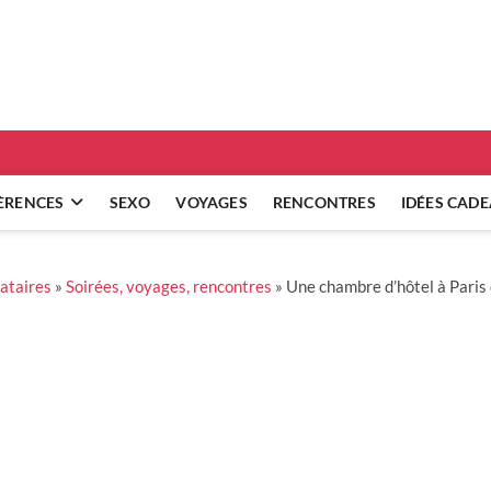
ridgets
 RÉFLEXIONS SUR NOS RELATIONS
ÈRENCES
SEXO
VOYAGES
RENCONTRES
IDÉES CAD
bataires
»
Soirées, voyages, rencontres
»
Une chambre d’hôtel à Pari