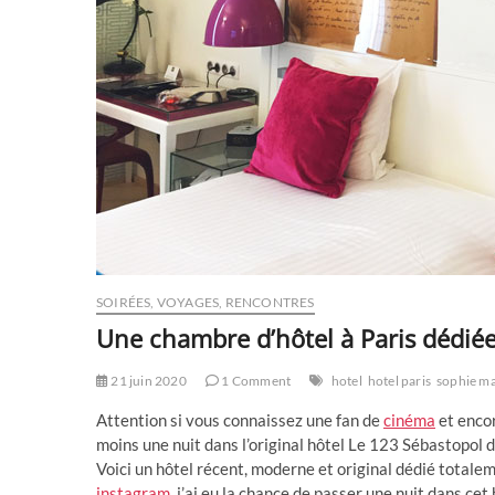
SOIRÉES, VOYAGES, RENCONTRES
Une chambre d’hôtel à Paris dédi
21 juin 2020
1 Comment
hotel
hotel paris
sophie m
Attention si vous connaissez une fan de
cinéma
et encor
moins une nuit dans l’original hôtel Le 123 Sébastopol 
Voici un hôtel récent, moderne et original dédié totale
instagram
, j’ai eu la chance de passer une nuit dans c