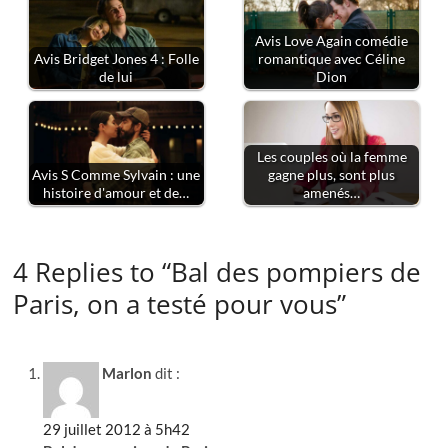
Avis Love Again comédie
Avis Bridget Jones 4 : Folle
romantique avec Céline
de lui
Dion
Les couples où la femme
Avis S Comme Sylvain : une
gagne plus, sont plus
histoire d'amour et de…
amenés…
4 Replies to “Bal des pompiers de
Paris, on a testé pour vous”
Marlon
dit :
29 juillet 2012 à 5h42