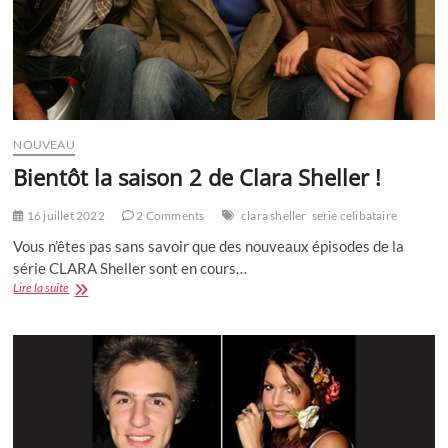
NOUVEAU
Bientôt la saison 2 de Clara Sheller !
16 juillet 2022
2 Comments
clara sheller
serie celibataire
Vous n’êtes pas sans savoir que des nouveaux épisodes de la
série CLARA Sheller sont en cours…
Bientôt
Lire la suite
la
saison
2
de
Clara
Sheller
!