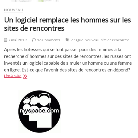
NOUVEAU
Un logiciel remplace les hommes sur les
sites de rencontres
7 mai 2019
No Comments
drague
nouveau
site de rencontre
Après les hôtesses qui se font passer pour des femmes à la
recherche d’ hommes sur des sites de rencontres, les russes ont
inventés un logiciel capable de simuler un homme ou une femme
en ligne. Est-ce que l’avenir des sites de rencontres en dépend?
Un
Lire la suite
logiciel
remplace
les
hommes
sur
les
sites
de
rencontres