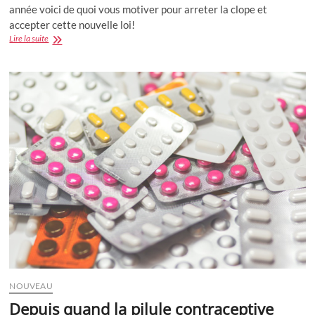
année voici de quoi vous motiver pour arreter la clope et
accepter cette nouvelle loi!
2008
Lire la suite
:
c’est
le
moment
d’arreter
de
fumer
!
NOUVEAU
Depuis quand la pilule contraceptive