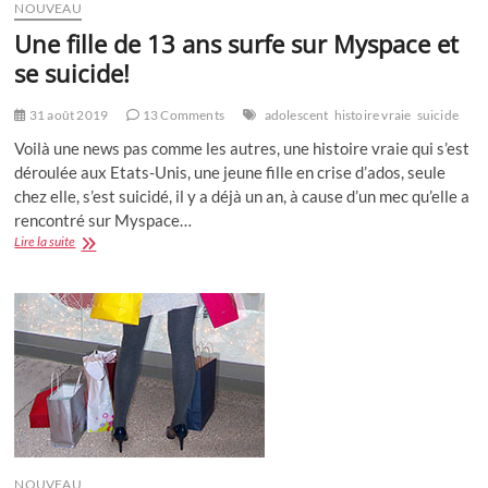
NOUVEAU
Une fille de 13 ans surfe sur Myspace et
se suicide!
31 août 2019
13 Comments
adolescent
histoire vraie
suicide
Voilà une news pas comme les autres, une histoire vraie qui s’est
déroulée aux Etats-Unis, une jeune fille en crise d’ados, seule
chez elle, s’est suicidé, il y a déjà un an, à cause d’un mec qu’elle a
rencontré sur Myspace…
Une
Lire la suite
fille
de
13
ans
surfe
sur
Myspace
et
se
suicide!
NOUVEAU