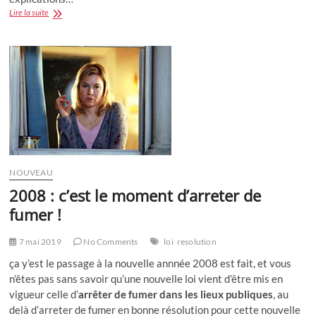
Fêtes
Lire la suite
de
fin
d’année
rime
avec
couples
divorcés
NOUVEAU
2008 : c’est le moment d’arreter de
fumer !
7 mai 2019
No Comments
loi
resolution
ça y’est le passage à la nouvelle annnée 2008 est fait, et vous
n’êtes pas sans savoir qu’une nouvelle loi vient d’être mis en
vigueur celle d’
arrêter de fumer dans les lieux publiques
, au
delà d’arreter de fumer en bonne résolution pour cette nouvelle