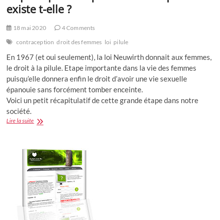
existe t-elle ?
18 mai 2020
4 Comments
contraception
droit des femmes
loi
pilule
En 1967 (et oui seulement), la loi Neuwirth donnait aux femmes,
le droit à la pilule. Etape importante dans la vie des femmes
puisqu’elle donnera enfin le droit d’avoir une vie sexuelle
épanouie sans forcément tomber enceinte.
Voici un petit récapitulatif de cette grande étape dans notre
société.
Depuis
Lire la suite
quand
la
pilule
contraceptive
existe
t-
elle
?