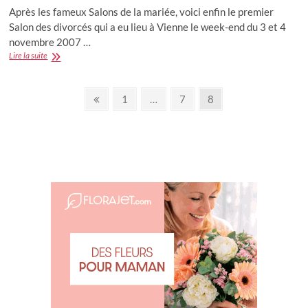
Après les fameux Salons de la mariée, voici enfin le premier
Salon des divorcés qui a eu lieu à Vienne le week-end du 3 et 4
novembre 2007 …
Le
Lire la suite
1er
salon
Pagination
du
Previous
Page
Page
Page
1
…
7
8
divorce
page
des
à
Vienne
publications