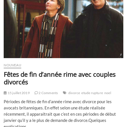
…
NOUVEAU
Fêtes de fin d’année rime avec couples
divorcés
15 juillet 2019
2 Comments
divorce
etude rupture
noel
Périodes de fêtes de fin d’année rime avec divorce pour les
avocats britanniques. En effet selon une étude réalisée
récemment, il apparaitrait que c’est en ces périodes de début
janvier qu’il y a le plus de demande de divorce.Quelques
explications…