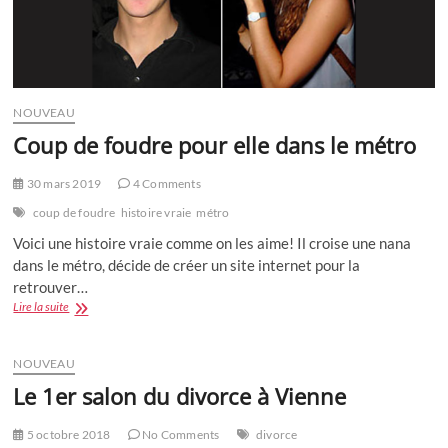
NOUVEAU
Coup de foudre pour elle dans le métro
30 mars 2019
4 Comments
coup de foudre
histoire vraie
métro
Voici une histoire vraie comme on les aime! Il croise une nana
dans le métro, décide de créer un site internet pour la
retrouver…
Coup
Lire la suite
de
foudre
pour
NOUVEAU
elle
Le 1er salon du divorce à Vienne
dans
le
métro
5 octobre 2018
No Comments
divorce