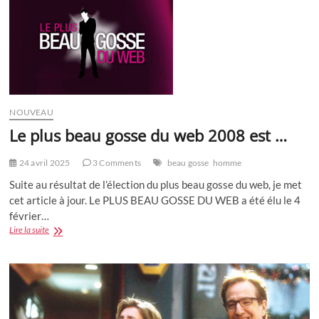
NOUVEAU
Le plus beau gosse du web 2008 est …
24 avril 2025
3 Comments
beau gosse
homme
Suite au résultat de l’élection du plus beau gosse du web, je met
cet article à jour. Le PLUS BEAU GOSSE DU WEB a été élu le 4
février…
Le
Lire la suite
plus
beau
gosse
du
web
2008
est