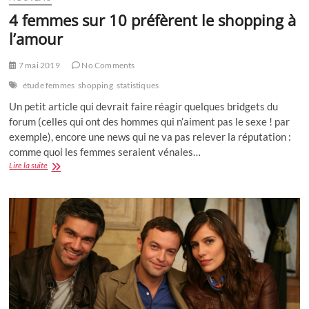
4 femmes sur 10 préfèrent le shopping à
l’amour
7 mai 2019
No Comments
étude femmes
shopping
statistiques
Un petit article qui devrait faire réagir quelques bridgets du
forum (celles qui ont des hommes qui n’aiment pas le sexe ! par
exemple), encore une news qui ne va pas relever la réputation :
comme quoi les femmes seraient vénales…
4
Lire la suite
femmes
sur
10
préfèrent
le
shopping
à
l’amour