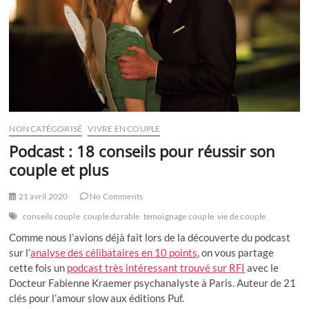
NON CATÉGORISÉ
VIVRE EN COUPLE
Podcast : 18 conseils pour réussir son
couple et plus
21 avril 2020
No Comments
conseils couple
couple durable
temoignage couple
vie de couple
Comme nous l’avions déjà fait lors de la découverte du podcast
sur l’
analyse des célibataires en 10 points
, on vous partage
cette fois un
podcast très intéressant trouvé sur RFI
avec le
Docteur Fabienne Kraemer psychanalyste à Paris. Auteur de 21
clés pour l’amour slow aux éditions Puf.