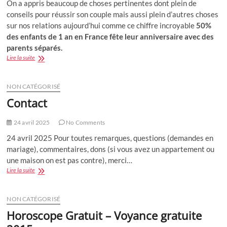
On a appris beaucoup de choses pertinentes dont plein de
conseils pour réussir son couple mais aussi plein d’autres choses
sur nos relations aujourd’hui comme ce chiffre incroyable
50%
des enfants de 1 an en France fête leur anniversaire avec des
parents séparés.
Podcast
Lire la suite
:
18
conseils
NON CATÉGORISÉ
pour
Contact
réussir
son
couple
24 avril 2025
No Comments
et
24 avril 2025 Pour toutes remarques, questions (demandes en
plus
mariage), commentaires, dons (si vous avez un appartement ou
une maison on est pas contre), merci…
Contact
Lire la suite
NON CATÉGORISÉ
Horoscope Gratuit – Voyance gratuite