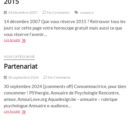
2015
14 décembre 2007
No Comments
voyance
14 décembre 2007 Que vous réserve 2015 ? Retrouver tous les
jours sur cette page votre horoscope gratuit mais aussi ce que
vous réserve l’avenir…
Horoscope
Lire la suite
Gratuit
–
Voyance
NON CATÉGORISÉ
gratuite
Partenariat
2015
30 septembre 2024
No Comments
30 septembre 2024 {jcomments off} Consommactrice, pour bien
consommer ! PSYnergie, Annuaire de Psychologie Rencontre,
amour, AmourLove.org Aquadesign.be – annuaire – rubrique
psychologue Annuaire e-audience…
Partenariat
Lire la suite