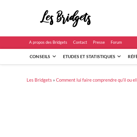
Skip
to
Les B
content
RÉFÉRENCES ET
A propos des Bridgets
Contact
Presse
Forum
CONSEILS
ETUDES ET STATISTIQUES
RÉF
Les Bridgets
»
Comment lui faire comprendre qu’il ou ell