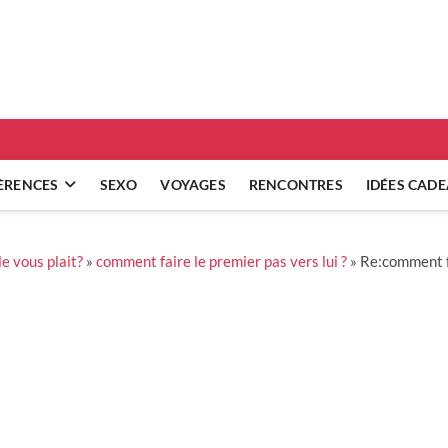
ridgets
 RÉFLEXIONS SUR NOS RELATIONS
ÈRENCES
SEXO
VOYAGES
RENCONTRES
IDÉES CAD
e vous plait?
»
comment faire le premier pas vers lui ?
»
Re:comment fa