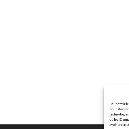
Pour offrir l
pour stocker 
technologies
ou les ID uni
avoir un effe